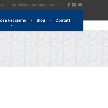
93
info@torcutticoperture.com
osa Facciamo
Blog
Contatti