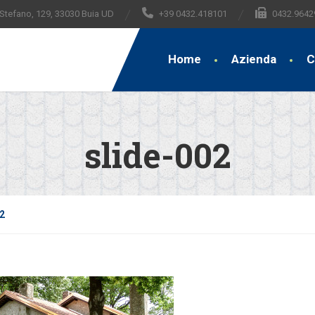
 Stefano, 129, 33030 Buia UD
+39 0432.418101
0432.9642
Home
Azienda
C
slide-002
2