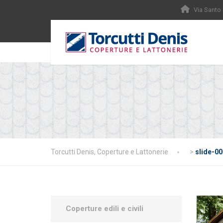
Via Santo
Torcutti Denis, Coperture e Lattonerie
>
slide-00
Coperture edili e civili