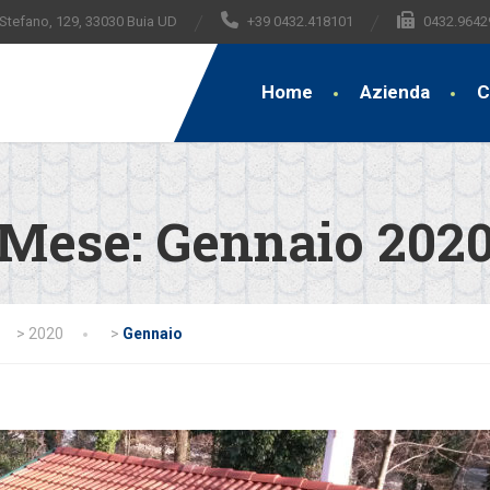
 Stefano, 129, 33030 Buia UD
+39 0432.418101
0432.9642
Home
Azienda
C
Mese:
Gennaio 202
>
2020
>
Gennaio