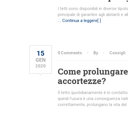
I tetti sono disponibili in diverse tip
principale di garantire agli abitanti e 
…. Continua a leggere[ ]
15
0 Comments
By
Consigli
GEN
2020
Come prolungare l
accortezze?
Il tetto quotidianamente è in contatt
quindi l’usura è una conseguenza natu
correttamente, prolungano la vita del