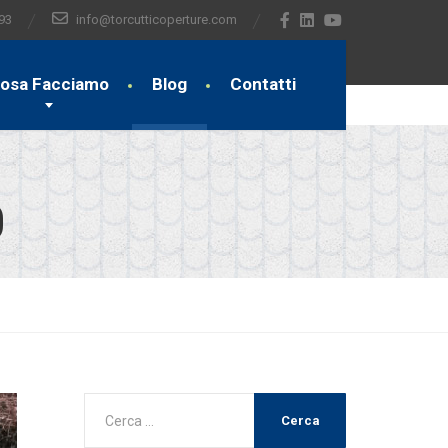
93
info@torcutticoperture.com
osa Facciamo
Blog
Contatti
0