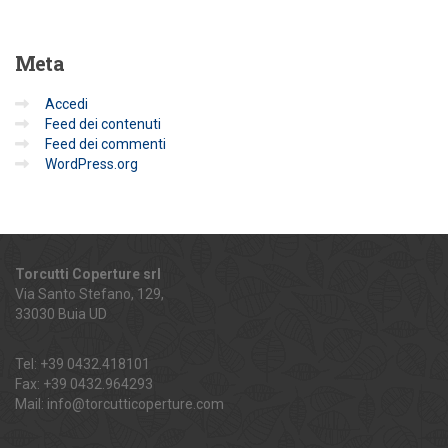
Meta
Accedi
Feed dei contenuti
Feed dei commenti
WordPress.org
Torcutti Coperture srl
Via Santo Stefano, 129,
33030 Buia UD
Tel: +39 0432.418101
Fax: +39 0432.964293
Mail:
info@torcutticoperture.com