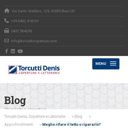
Via Santo Stefano, 129, 33030 Buia UD
+39 0432.418101
0432.964293
info@torcutticoperture.com
MENU
Blog
Blog tetti e coperture
Torcutti Denis, Coperture e Lattonerie
>
Blog
>
Approfondimenti
>
Meglio rifare il tetto o ripararlo?